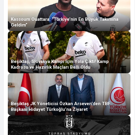
Kassoum Ouattara: “Türkiye’nin En Büyük Takımına
Geldim”
Beşiktaş, Slovakya Kampı İçin Yola Çıktı! Kamp
Kadrosu ve Hazırlık Maçları Belli Oldu
Beşiktaş JK Yöneticisi Özkan Arseven’den TBF
Başkanı Hidayet Türkoğlu’na Ziyaret