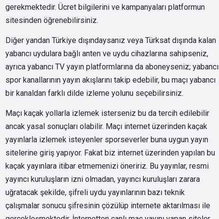
gerekmektedir. Ücret bilgilerini ve kampanyaları platformun
sitesinden öğrenebilirsiniz.
Diğer yandan Türkiye dışındaysanız veya Türksat dışında kalan
yabancı uydulara bağlı anten ve uydu cihazlarına sahipseniz,
ayrıca yabancı TV yayın platformlarına da aboneyseniz; yabancı
spor kanallarının yayın akışlarını takip edebilir, bu maçı yabancı
bir kanaldan farklı dilde izleme yolunu seçebilirsiniz.
Maçı kaçak yollarla izlemek isterseniz bu da tercih edilebilir
ancak yasal sonuçları olabilir. Maçı internet üzerinden kaçak
yayınlarla izlemek isteyenler sporseverler buna uygun yayın
sitelerine giriş yapıyor. Fakat biz internet üzerinden yapılan bu
kaçak yayınlara itibar etmemenizi öneririz. Bu yayınlar, resmi
yayıncı kuruluşların izni olmadan, yayıncı kuruluşları zarara
uğratacak şekilde, şifreli uydu yayınlarının bazı teknik
çalışmalar sonucu şifresinin çözülüp internete aktarılması ile
gerçekleşmektedir. İnternetten canlı maç yayını yapan siteler,