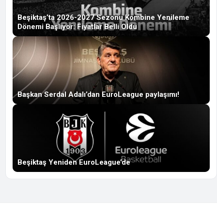
Beşiktaş’ta 2026-2027 Sezonu Kombine Yenileme
Dönemi Başlıyor: Fiyatlar Belli Oldu
Başkan Serdal Adalı’dan EuroLeague paylaşımı!
Beşiktaş Yeniden EuroLeague’de