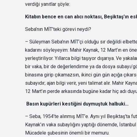
verdiği yanıtlar şöyle:
Kitabın bence en can alıcı noktası, Beşiktaş’ın 
Seba’nın MİT’teki görevi neydi?
– Süleyman Seba’nın MİT’çi olduğu sır değildi elbette
kadarını söyleyeyim: Mahir Kaynak, 12 Mart’ın en öneml
yerleştiriliyor. Yıllarca bilgi taşıyor dışarıya. Ve yakal
bir vaka, bir de değerlendirme ya da dosya subayı/göre
binasına girip çıkamazsın, ikinci gün gün açığa çıkarsı
subayıdır; ajan bilgi verir, yeni talimat alır. Mahir 
12 Mart’ın perde arkasında bugüne kadar hiç adı duyu
Basın kupürleri kestiğini duymuştuk halbuki…
– Seba, 1954’te alınmış MİT’e. Aynı yıl Beşiktaş’ta f
Kaynak’ın vaka subaylığını yaptığı dönemde, İstanbu
Mücadele şubesinin önemli bir memuru.