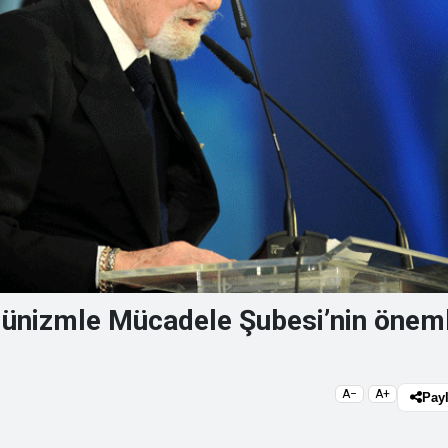
ünizmle Mücadele Şubesi’nin öneml
A−
A+
Pay