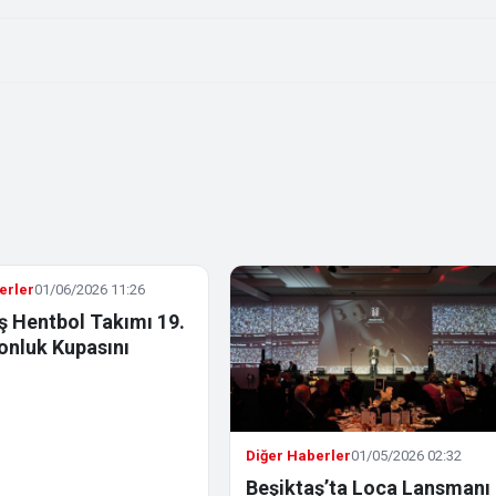
erler
01/06/2026 11:26
ş Hentbol Takımı 19.
nluk Kupasını
ı
Diğer Haberler
01/05/2026 02:32
Beşiktaş’ta Loca Lansmanı