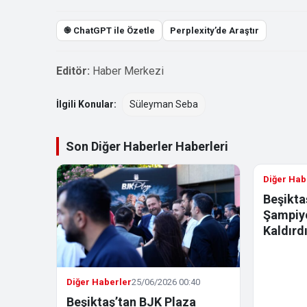
֎ ChatGPT ile Özetle
Perplexity’de Araştır
Editör:
Haber Merkezi
İlgili Konular:
Süleyman Seba
Son Diğer Haberler Haberleri
Diğer Hab
Beşikta
Şampiyo
Kaldırd
Diğer Haberler
25/06/2026 00:40
Beşiktaş’tan BJK Plaza