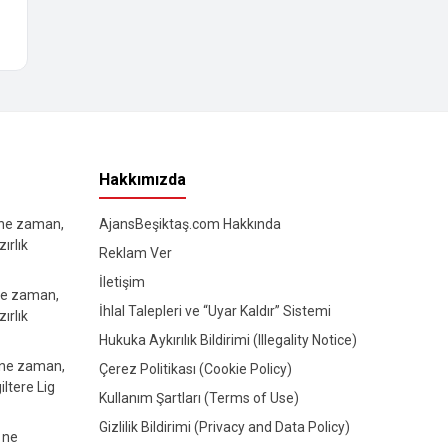
Hakkımızda
 ne zaman,
AjansBeşiktaş.com Hakkında
ırlık
Reklam Ver
İletişim
ne zaman,
İhlal Talepleri ve “Uyar Kaldır” Sistemi
ırlık
Hukuka Aykırılık Bildirimi (Illegality Notice)
 ne zaman,
Çerez Politikası (Cookie Policy)
iltere Lig
Kullanım Şartları (Terms of Use)
Gizlilik Bildirimi (Privacy and Data Policy)
 ne