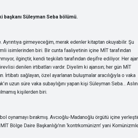
eski başkanı Süleyman Seba bölümü.
. Ayrıntıya girmeyeceğim, merak edenler kitaptan okuyabilir. Şu
i isimlerinden biri. Bir cunta faaliyetinin içine MİT tarafından
anmıyor, ilginçtir, kendi teşkilatı tarafından deşifre ediliyor. Her aja
vlisi denilen irtibatları vardır. Diyelim ki ajansın; her gün MİT
n. İrtibatı sağlayan, özel ayarlanan buluşmalar aracılığıyla o vaka
Kaynak’ın uzun süre vaka subaylığını yapan kişi Süleyman Seba… Aslı
lmamış kişilerden biri.
utbol oynamayı bırakmış. Avcıoğlu-Madanoğlu örgütü içine yerleşti
l MİT Bölge Daire Başkanlığı’nın ‘kontrkomünizm’ yani Komünizml