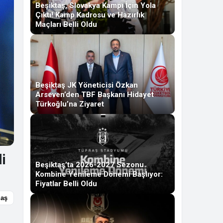
Beşiktaş, Slovakya Kampı İçin Yola
Çıktı! Kamp Kadrosu ve Hazırlık
Maçları Belli Oldu
Beşiktaş JK Yöneticisi Özkan
Arseven’den TBF Başkanı Hidayet
Türkoğlu’na Ziyaret
i
Beşiktaş’ta 2026-2027 Sezonu
Kombine Yenileme Dönemi Başlıyor:
Fiyatlar Belli Oldu
laş