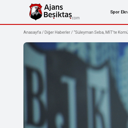
Spor Ekr
Anasayfa
/
Diğer Haberler
/
“Süleyman Seba, MİT’te Komü