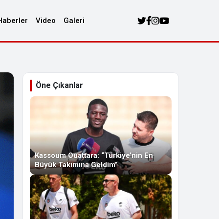
Haberler
Video
Galeri
Öne Çıkanlar
Kassoum Ouattara: “Türkiye’nin En
Büyük Takımına Geldim”