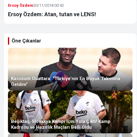
Ersoy Özdem
30/11/2018 00:42
Ersoy Özdem: Atan, tutan ve LENS!
Öne Çıkanlar
Kassoum Ouattara: “Türkiye’nin En Büyük Takımına
Geldim”
Beşiktaş, Slovakya Kampı İçin Yola Çıktı! Kamp
Kadrosu ve Hazırlık Maçları Belli Oldu