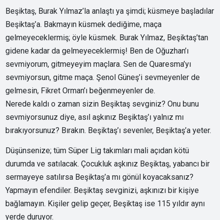
Beşiktaş, Burak Yılmaz’la anlaştı ya şimdi; küsmeye başladılar
Beşiktaş’a. Bakmayın küsmek dediğime, maça
gelmeyeceklermiş; öyle küsmek. Burak Yılmaz, Beşiktaş’tan
gidene kadar da gelmeyeceklermiş! Ben de Oğuzhan’ı
sevmiyorum, gitmeyeyim maçlara. Sen de Quaresma’yı
sevmiyorsun, gitme maça. Şenol Güneş’i sevmeyenler de
gelmesin, Fikret Orman’ı beğenmeyenler de.
Nerede kaldı o zaman sizin Beşiktaş sevginiz? Onu bunu
sevmiyorsunuz diye, asıl aşkınız Beşiktaş’ı yalnız mı
bırakıyorsunuz? Bırakın. Beşiktaş’ı sevenler, Beşiktaş’a yeter.
Düşünsenize; tüm Süper Lig takımları mali açıdan kötü
durumda ve satılacak. Çocukluk aşkınız Beşiktaş, yabancı bir
sermayeye satılırsa Beşiktaş’a mı gönül koyacaksanız?
Yapmayın efendiler. Beşiktaş sevginizi, aşkınızı bir kişiye
bağlamayın. Kişiler gelip geçer, Beşiktaş ise 115 yıldır aynı
yerde duruyor.