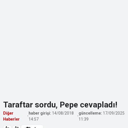
Taraftar sordu, Pepe cevapladı!
Diğer
haber girişi:
14/08/2018
güncelleme:
17/09/2025
•
•
Haberler
14:57
11:39
A−
A+