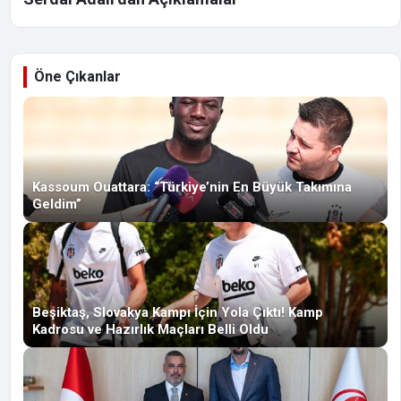
Öne Çıkanlar
Kassoum Ouattara: “Türkiye’nin En Büyük Takımına
Geldim”
Beşiktaş, Slovakya Kampı İçin Yola Çıktı! Kamp
Kadrosu ve Hazırlık Maçları Belli Oldu