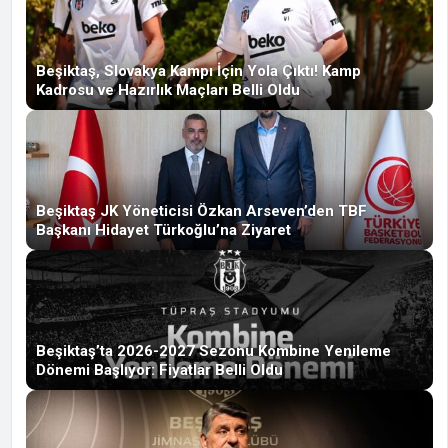
Beşiktaş, Slovakya Kampı İçin Yola Çıktı! Kamp
Kadrosu ve Hazırlık Maçları Belli Oldu
Beşiktaş JK Yöneticisi Özkan Arseven’den TBF
Başkanı Hidayet Türkoğlu’na Ziyaret
Beşiktaş’ta 2026-2027 Sezonu Kombine Yenileme
Dönemi Başlıyor: Fiyatlar Belli Oldu