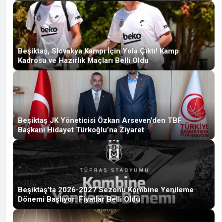
Beşiktaş, Slovakya Kampı İçin Yola Çıktı! Kamp
Kadrosu ve Hazırlık Maçları Belli Oldu
Beşiktaş JK Yöneticisi Özkan Arseven’den TBF
Başkanı Hidayet Türkoğlu’na Ziyaret
Beşiktaş’ta 2026-2027 Sezonu Kombine Yenileme
Dönemi Başlıyor: Fiyatlar Belli Oldu