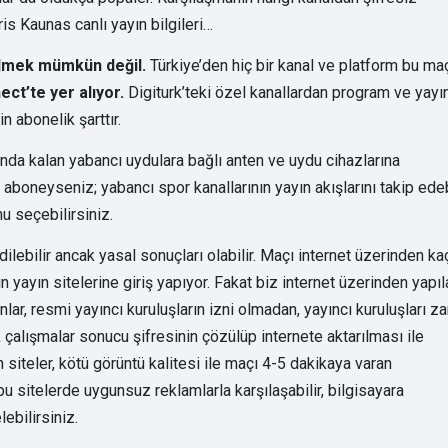
is Kaunas canlı yayın bilgileri…
bilmek mümkün değil.
Türkiye’den hiç bir kanal ve platform bu ma
ct’te yer alıyor.
Digiturk’teki özel kanallardan program ve yayın
 abonelik şarttır.
nda kalan yabancı uydulara bağlı anten ve uydu cihazlarına
aboneyseniz; yabancı spor kanallarının yayın akışlarını takip edebi
u seçebilirsiniz.
ilebilir ancak yasal sonuçları olabilir. Maçı internet üzerinden ka
 yayın sitelerine giriş yapıyor. Fakat biz internet üzerinden yapıl
lar, resmi yayıncı kuruluşların izni olmadan, yayıncı kuruluşları za
k çalışmalar sonucu şifresinin çözülüp internete aktarılması ile
siteler, kötü görüntü kalitesi ile maçı 4-5 dakikaya varan
 sitelerde uygunsuz reklamlarla karşılaşabilir, bilgisayara
ebilirsiniz.