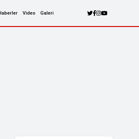
Haberler
Video
Galeri