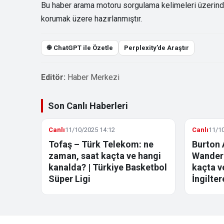
Bu haber arama motoru sorgulama kelimeleri üzerinden 
korumak üzere hazırlanmıştır.
֎ ChatGPT ile Özetle
Perplexity’de Araştır
Editör:
Haber Merkezi
Son Canlı Haberleri
Canlı
11/10/2025 14:12
Canlı
11/10
Tofaş – Türk Telekom: ne
Burton 
zaman, saat kaçta ve hangi
Wandere
kanalda? | Türkiye Basketbol
kaçta v
Süper Ligi
İngilter