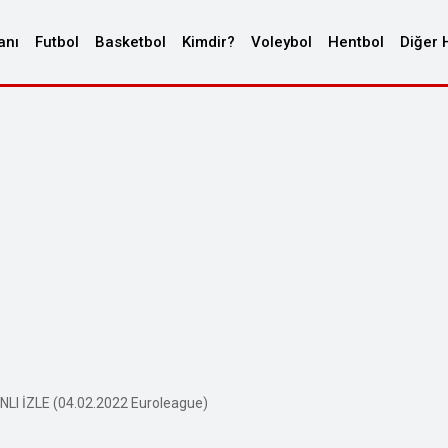
anı
Futbol
Basketbol
Kimdir?
Voleybol
Hentbol
Diğer 
NLI İZLE (04.02.2022 Euroleague)