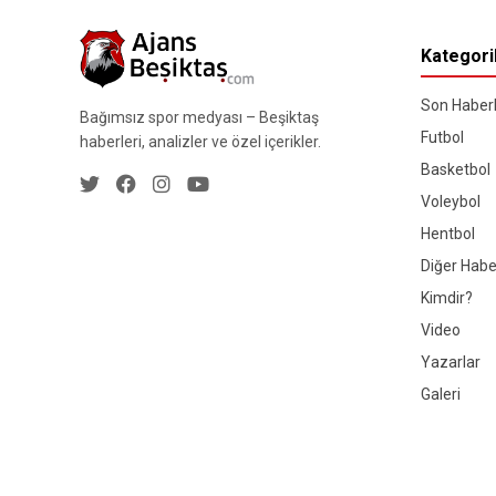
Kategori
Son Haberl
Bağımsız spor medyası – Beşiktaş
Futbol
haberleri, analizler ve özel içerikler.
Basketbol
Voleybol
Hentbol
Diğer Habe
Kimdir?
Video
Yazarlar
Galeri