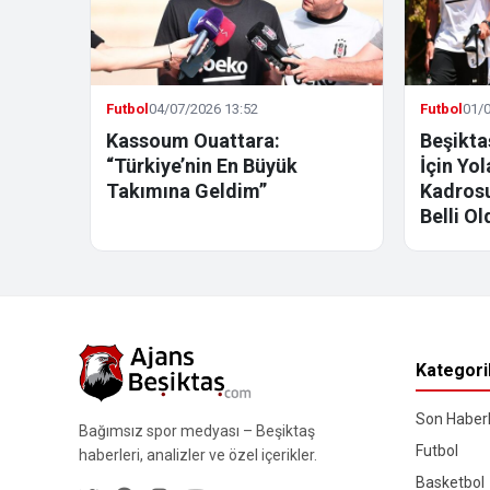
Futbol
04/07/2026 13:52
Futbol
01/0
Kassoum Ouattara:
Beşikta
“Türkiye’nin En Büyük
İçin Yo
Takımına Geldim”
Kadrosu
Belli Ol
Kategori
Son Haberl
Bağımsız spor medyası – Beşiktaş
Futbol
haberleri, analizler ve özel içerikler.
Basketbol