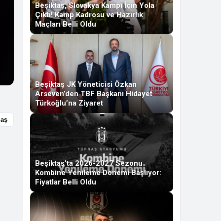
Beşiktaş, Slovakya Kampı İçin Yola
Çıktı! Kamp Kadrosu ve Hazırlık
Maçları Belli Oldu
Beşiktaş JK Yöneticisi Özkan
Arseven’den TBF Başkanı Hidayet
Türkoğlu’na Ziyaret
laş
Beşiktaş’ta 2026-2027 Sezonu
Kombine Yenileme Dönemi Başlıyor:
Fiyatlar Belli Oldu