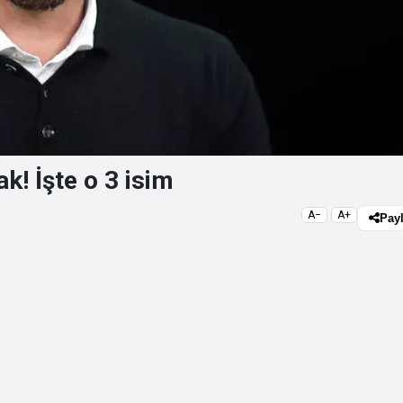
k! İşte o 3 isim
A−
A+
Pay