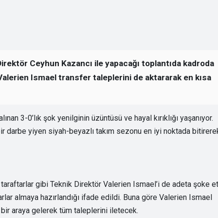
 Direktör Ceyhun Kazancı ile yapacağı toplantıda kadroda
alerien Ismael transfer taleplerini de aktararak en kısa
ınan 3-0’lık şok yenilginin üzüntüsü ve hayal kırıklığı yaşanıyor.
ir darbe yiyen siyah-beyazlı takım sezonu en iyi noktada bitirere
araftarlar gibi Teknik Direktör Valerien Ismael’i de adeta şoke ett
ararlar almaya hazırlandığı ifade edildi. Buna göre Valerien Ismael
bir araya gelerek tüm taleplerini iletecek.