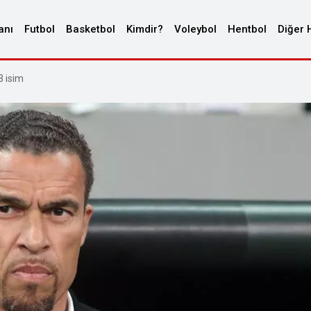
anı
Futbol
Basketbol
Kimdir?
Voleybol
Hentbol
Diğer 
3 isim