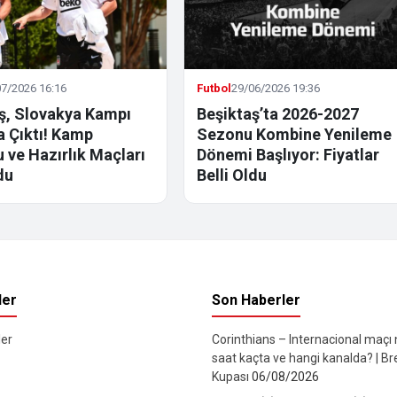
7/2026 16:16
Futbol
29/06/2026 19:36
ş, Slovakya Kampı
Beşiktaş’ta 2026-2027
la Çıktı! Kamp
Sezonu Kombine Yenileme
 ve Hazırlık Maçları
Dönemi Başlıyor: Fiyatlar
du
Belli Oldu
ler
Son Haberler
er
Corinthians – Internacional maçı
saat kaçta ve hangi kanalda? | Br
Kupası
06/08/2026