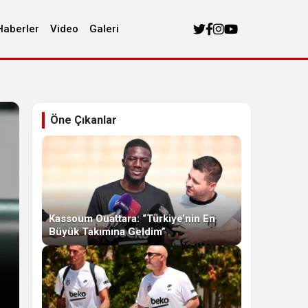
Haberler
Video
Galeri
Öne Çıkanlar
Kassoum Ouattara: “Türkiye’nin En
Büyük Takımına Geldim”