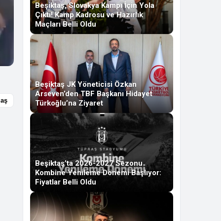
Beşiktaş, Slovakya Kampı İçin Yola
Çıktı! Kamp Kadrosu ve Hazırlık
Maçları Belli Oldu
Beşiktaş JK Yöneticisi Özkan
Arseven’den TBF Başkanı Hidayet
laş
Türkoğlu’na Ziyaret
Beşiktaş’ta 2026-2027 Sezonu
Kombine Yenileme Dönemi Başlıyor:
Fiyatlar Belli Oldu