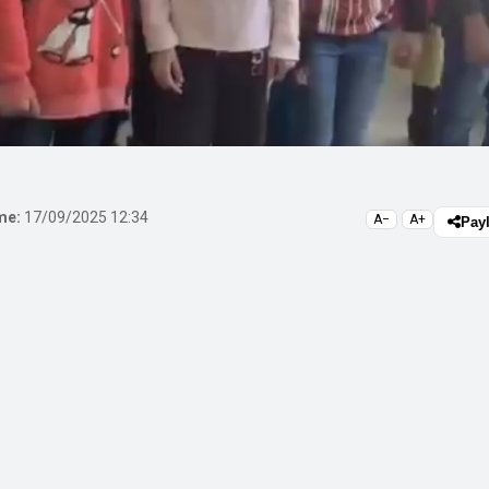
me:
17/09/2025 12:34
A−
A+
Pay