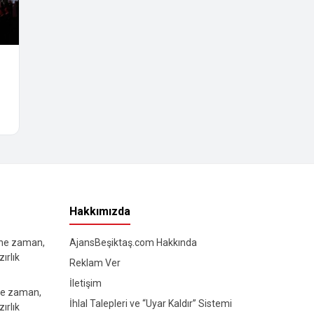
Hakkımızda
 ne zaman,
AjansBeşiktaş.com Hakkında
ırlık
Reklam Ver
İletişim
ne zaman,
İhlal Talepleri ve “Uyar Kaldır” Sistemi
ırlık