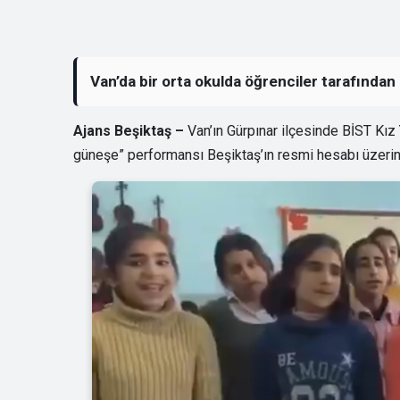
Van’da bir orta okulda öğrenciler tarafından
Ajans Beşiktaş –
Van’ın Gürpınar ilçesinde BİST Kız
güneşe” performansı Beşiktaş’ın resmi hesabı üzerind