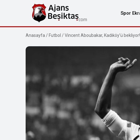
Spor Ekr
Anasayfa
/
Futbol
/
Vincent Aboubakar, Kadıköy’ü bekliyor!