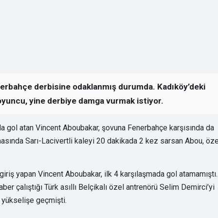
nerbahçe derbisine odaklanmış durumda. Kadıköy’deki
 oyuncu, yine derbiye damga vurmak istiyor.
 da gol atan Vincent Aboubakar, şovuna Fenerbahçe karşısında da
asında Sarı-Lacivertli kaleyi 20 dakikada 2 kez sarsan Abou, öze
iriş yapan Vincent Aboubakar, ilk 4 karşılaşmada gol atamamıştı.
 çalıştığı Türk asıllı Belçikalı özel antrenörü Selim Demirci’yi
a yükselişe geçmişti.