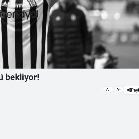
 bekliyor!
A−
A+
Pay