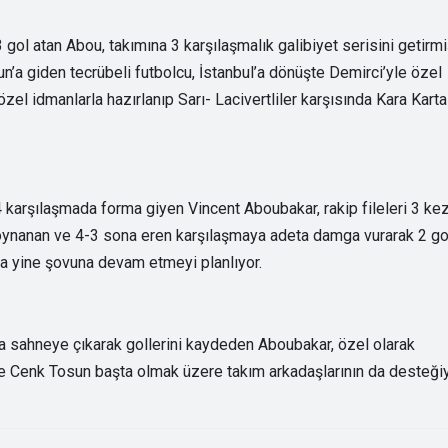
 gol atan Abou, takımına 3 karşılaşmalık galibiyet serisini getirm
n’a giden tecrübeli futbolcu, İstanbul’a dönüşte Demirci’yle özel
el idmanlarla hazırlanıp Sarı- Lacivertliler karşısında Kara Karta
karşılaşmada forma giyen Vincent Aboubakar, rakip fileleri 3 ke
ynanan ve 4-3 sona eren karşılaşmaya adeta damga vurarak 2 go
a yine şovuna devam etmeyi planlıyor.
 sahneye çıkarak gollerini kaydeden Aboubakar, özel olarak
e Cenk Tosun başta olmak üzere takım arkadaşlarının da desteği