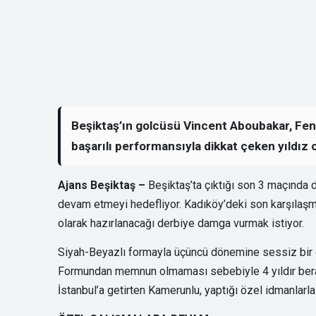
Beşiktaş’ın golcüsü Vincent Aboubakar, Fe
başarılı performansıyla dikkat çeken yıldız
Ajans Beşiktaş
–
Beşiktaş’ta çıktığı son 3 maçında
devam etmeyi hedefliyor. Kadıköy’deki son karşılaşm
olarak hazırlanacağı derbiye damga vurmak istiyor.
Siyah-Beyazlı formayla üçüncü dönemine sessiz bir g
Formundan memnun olmaması sebebiyle 4 yıldır beraber
İstanbul’a getirten Kamerunlu, yaptığı özel idmanlarl