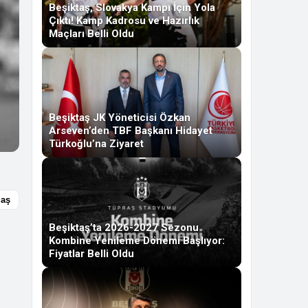
Beşiktaş, Slovakya Kampı İçin Yola
Çıktı! Kamp Kadrosu ve Hazırlık
Maçları Belli Oldu
Beşiktaş JK Yöneticisi Özkan
Arseven’den TBF Başkanı Hidayet
Türkoğlu’na Ziyaret
laş
Beşiktaş’ta 2026-2027 Sezonu
Kombine Yenileme Dönemi Başlıyor:
Fiyatlar Belli Oldu