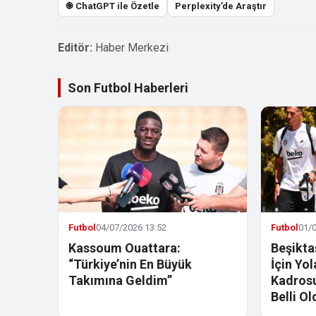
֎ ChatGPT ile Özetle
Perplexity’de Araştır
Editör:
Haber Merkezi
Son Futbol Haberleri
Futbol
04/07/2026 13:52
Futbol
01/0
Kassoum Ouattara:
Beşikta
“Türkiye’nin En Büyük
İçin Yo
Takımına Geldim”
Kadrosu
Belli Ol