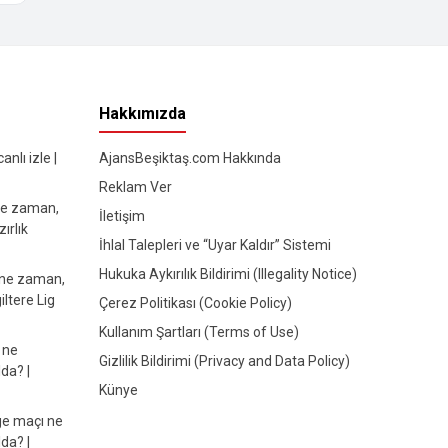
Hakkımızda
nlı izle |
AjansBeşiktaş.com Hakkında
Reklam Ver
ne zaman,
İletişim
ırlık
İhlal Talepleri ve “Uyar Kaldır” Sistemi
Hukuka Aykırılık Bildirimi (Illegality Notice)
 ne zaman,
iltere Lig
Çerez Politikası (Cookie Policy)
Kullanım Şartları (Terms of Use)
 ne
Gizlilik Bildirimi (Privacy and Data Policy)
da? |
Künye
e maçı ne
da? |