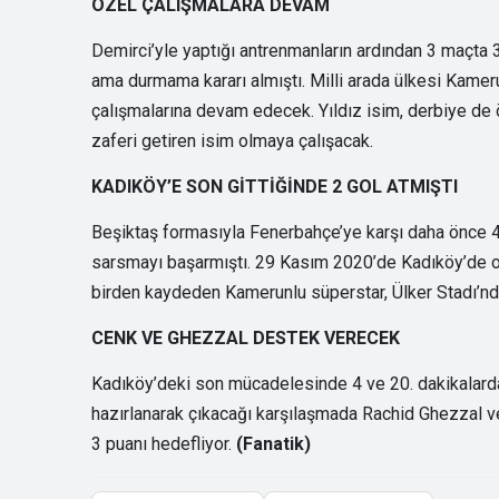
ÖZEL ÇALIŞMALARA DEVAM
Demirci’yle yaptığı antrenmanların ardından 3 maçta 3
ama durmama kararı almıştı. Milli arada ülkesi Kameru
çalışmalarına devam edecek. Yıldız isim, derbiye de öz
zaferi getiren isim olmaya çalışacak.
KADIKÖY’E SON GİTTİĞİNDE 2 GOL ATMIŞTI
Beşiktaş formasıyla Fenerbahçe’ye karşı daha önce 4 
sarsmayı başarmıştı. 29 Kasım 2020’de Kadıköy’de o
birden kaydeden Kamerunlu süperstar, Ülker Stadı’nd
CENK VE GHEZZAL DESTEK VERECEK
Kadıköy’deki son mücadelesinde 4 ve 20. dakikalarda
hazırlanarak çıkacağı karşılaşmada Rachid Ghezzal v
3 puanı hedefliyor.
(Fanatik)