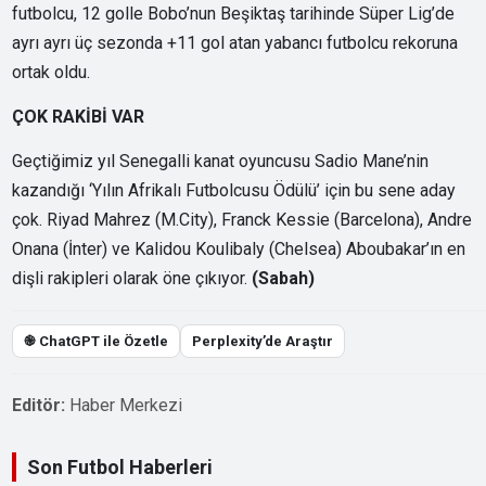
futbolcu, 12 golle Bobo’nun Beşiktaş tarihinde Süper Lig’de
ayrı ayrı üç sezonda +11 gol atan yabancı futbolcu rekoruna
ortak oldu.
ÇOK RAKİBİ VAR
Geçtiğimiz yıl Senegalli kanat oyuncusu Sadio Mane’nin
kazandığı ‘Yılın Afrikalı Futbolcusu Ödülü’ için bu sene aday
çok. Riyad Mahrez (M.City), Franck Kessie (Barcelona), Andre
Onana (İnter) ve Kalidou Koulibaly (Chelsea) Aboubakar’ın en
dişli rakipleri olarak öne çıkıyor.
(Sabah)
֎ ChatGPT ile Özetle
Perplexity’de Araştır
Editör:
Haber Merkezi
Son Futbol Haberleri