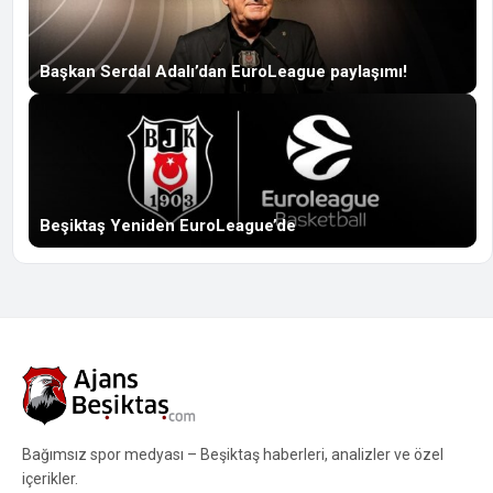
Başkan Serdal Adalı’dan EuroLeague paylaşımı!
Beşiktaş Yeniden EuroLeague’de
Bağımsız spor medyası – Beşiktaş haberleri, analizler ve özel
içerikler.