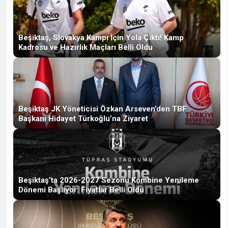
Beşiktaş, Slovakya Kampı İçin Yola Çıktı! Kamp
Kadrosu ve Hazırlık Maçları Belli Oldu
Beşiktaş JK Yöneticisi Özkan Arseven’den TBF
Başkanı Hidayet Türkoğlu’na Ziyaret
Beşiktaş’ta 2026-2027 Sezonu Kombine Yenileme
Dönemi Başlıyor: Fiyatlar Belli Oldu