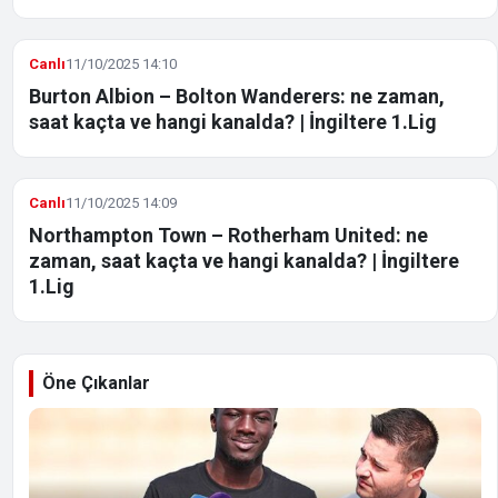
Canlı
11/10/2025 14:10
Burton Albion – Bolton Wanderers: ne zaman,
saat kaçta ve hangi kanalda? | İngiltere 1.Lig
Canlı
11/10/2025 14:09
Northampton Town – Rotherham United: ne
zaman, saat kaçta ve hangi kanalda? | İngiltere
1.Lig
Öne Çıkanlar