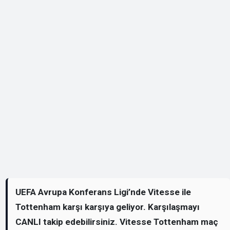
UEFA Avrupa Konferans Ligi’nde Vitesse ile
Tottenham karşı karşıya geliyor. Karşılaşmayı
CANLI takip edebilirsiniz. Vitesse Tottenham maç