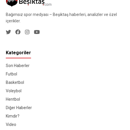
Bağımsız spor medyası – Beşiktaş haberleri, analizler ve özel
içerikler.
Kategoriler
Son Haberler
Futbol
Basketbol
Voleybol
Hentbol
Diğer Haberler
Kimdir?
Video