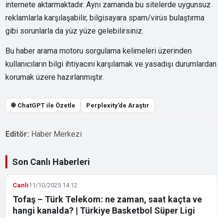
internete aktarmaktadır. Aynı zamanda bu sitelerde uygunsuz
reklamlarla karşılaşabilir, bilgisayara spam/virüs bulaştırma
gibi sorunlarla da yüz yüze gelebilirsiniz.
Bu haber arama motoru sorgulama kelimeleri üzerinden
kullanıcıların bilgi ihtiyacını karşılamak ve yasadışı durumlardan
korumak üzere hazırlanmıştır.
֎ ChatGPT ile Özetle
Perplexity’de Araştır
Editör:
Haber Merkezi
Son Canlı Haberleri
Canlı
11/10/2025 14:12
Tofaş – Türk Telekom: ne zaman, saat kaçta ve
hangi kanalda? | Türkiye Basketbol Süper Ligi