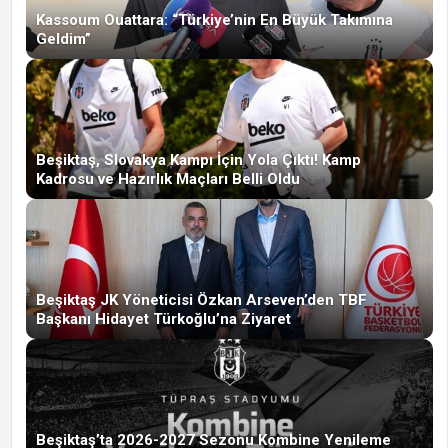
Kassoum Ouattara: “Türkiye’nin En Büyük Takımına
Geldim”
Beşiktaş, Slovakya Kampı İçin Yola Çıktı! Kamp
Kadrosu ve Hazırlık Maçları Belli Oldu
Beşiktaş JK Yöneticisi Özkan Arseven’den TBF
Başkanı Hidayet Türkoğlu’na Ziyaret
Beşiktaş’ta 2026-2027 Sezonu Kombine Yenileme