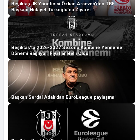
Beşiktaş JK Yöneticisi Özkan Arseven’den TBF
Başkanı Hidayet Türkoğlu’na Ziyaret
Beşiktaş’ta 2026-2027 Sezonu Kombine Yenileme
Dönemi Başlıyor: Fiyatlar Belli Oldu
Başkan Serdal Adalı’dan EuroLeague paylaşımı!