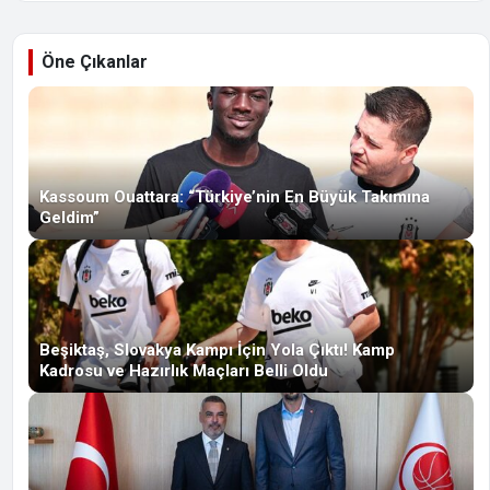
Öne Çıkanlar
Kassoum Ouattara: “Türkiye’nin En Büyük Takımına
Geldim”
Beşiktaş, Slovakya Kampı İçin Yola Çıktı! Kamp
Kadrosu ve Hazırlık Maçları Belli Oldu