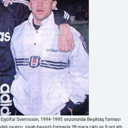
an Eyjólfur Sverrisson, 1994-1995 sezonunda Beşiktaş forması
dalı oyuncu, siyah-beyazlı formayla 38 maça çıktı ve 9 gol attı.