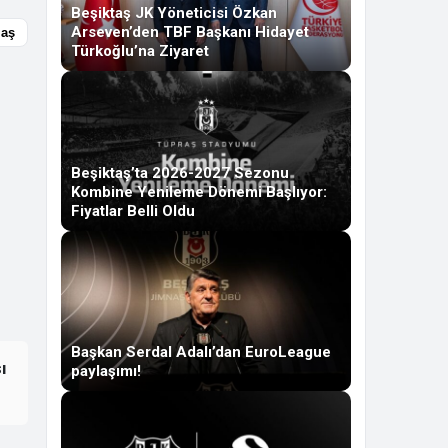
Beşiktaş JK Yöneticisi Özkan
Arseven’den TBF Başkanı Hidayet
laş
Türkoğlu’na Ziyaret
Beşiktaş’ta 2026-2027 Sezonu
Kombine Yenileme Dönemi Başlıyor:
Fiyatlar Belli Oldu
Başkan Serdal Adalı’dan EuroLeague
ı
paylaşımı!