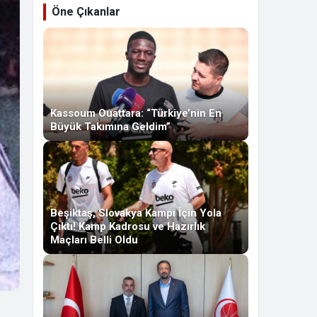
Öne Çıkanlar
Kassoum Ouattara: “Türkiye’nin En
Büyük Takımına Geldim”
Beşiktaş, Slovakya Kampı İçin Yola
Çıktı! Kamp Kadrosu ve Hazırlık
Maçları Belli Oldu