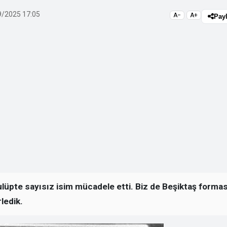
/2025 17:05
A−
A+
Pay
lüpte sayısız isim mücadele etti. Biz de Beşiktaş formas
ledik.