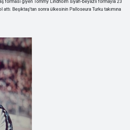
ş forması giyen Tommy Lindholm siyah-beyazlı formayla 23
l attı. Beşiktaş’tan sonra ülkesinin Palloseura Turku takımına