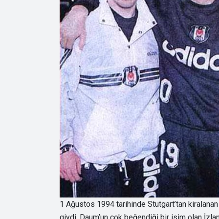
1 Ağustos 1994 tarihinde Stutgart’tan kiralan
giydi. Daum’un çok beğendiği bir isim olan İzlan