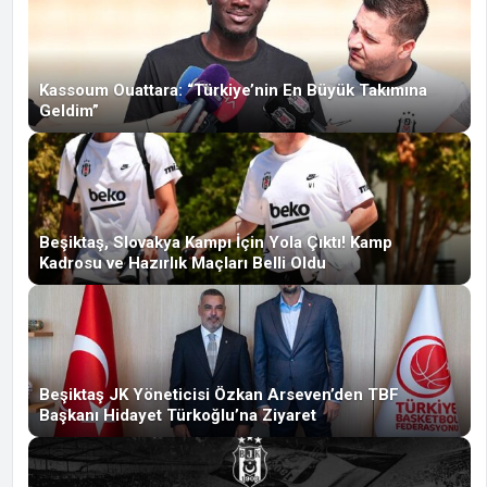
Kassoum Ouattara: “Türkiye’nin En Büyük Takımına
Geldim”
Beşiktaş, Slovakya Kampı İçin Yola Çıktı! Kamp
Kadrosu ve Hazırlık Maçları Belli Oldu
Beşiktaş JK Yöneticisi Özkan Arseven’den TBF
Başkanı Hidayet Türkoğlu’na Ziyaret