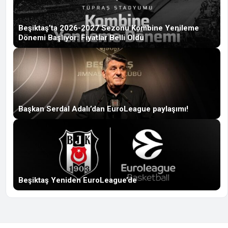
Beşiktaş’ta 2026-2027 Sezonu Kombine Yenileme
Dönemi Başlıyor: Fiyatlar Belli Oldu
Başkan Serdal Adalı’dan EuroLeague paylaşımı!
Beşiktaş Yeniden EuroLeague’de