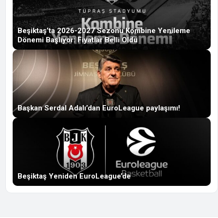
Beşiktaş’ta 2026-2027 Sezonu Kombine Yenileme
Dönemi Başlıyor: Fiyatlar Belli Oldu
Başkan Serdal Adalı’dan EuroLeague paylaşımı!
Beşiktaş Yeniden EuroLeague’de