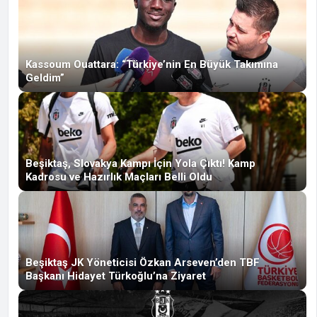
Kassoum Ouattara: “Türkiye’nin En Büyük Takımına
Geldim”
Beşiktaş, Slovakya Kampı İçin Yola Çıktı! Kamp
Kadrosu ve Hazırlık Maçları Belli Oldu
Beşiktaş JK Yöneticisi Özkan Arseven’den TBF
Başkanı Hidayet Türkoğlu’na Ziyaret