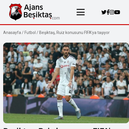
Anasayfa
/
Futbol
/
Beşiktaş, Ruiz konusunu FIFA’ya taşıyor