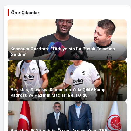
Öne Çıkanlar
Kassoum Ouattara: “Türkiye’nin En Büyük Takımına
Geldim”
Beşiktaş, Slovakya Kampı İçin Yola Çıktı! Kamp
Kadrosu ve Hazırlık Maçları Belli Oldu
Beşiktaş JK Yöneticisi Özkan Arseven’den TBF