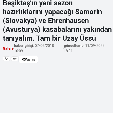
Beşiktaş’ın yeni sezon
hazırlıklarını yapacağı Samorin
(Slovakya) ve Ehrenhausen
(Avusturya) kasabalarını yakından
tanıyalım. Tam bir Uzay Üssü
haber girişi:
07/06/2018
güncelleme:
11/09/2025
Galeri
•
•
10:09
18:31
A−
A+
Paylaş