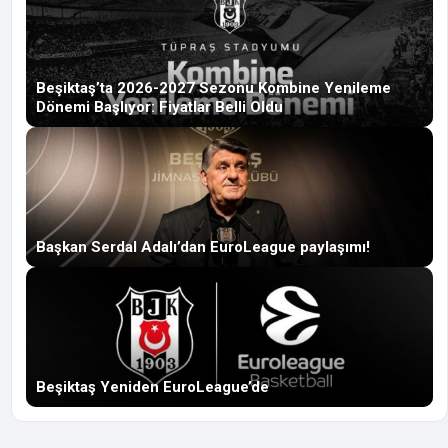
Beşiktaş’ta 2026-2027 Sezonu Kombine Yenileme
Dönemi Başlıyor: Fiyatlar Belli Oldu
Başkan Serdal Adalı’dan EuroLeague paylaşımı!
Beşiktaş Yeniden EuroLeague’de