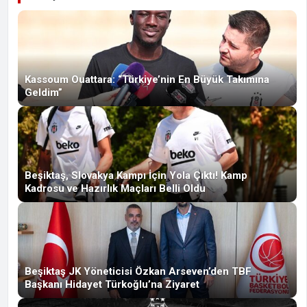
Kassoum Ouattara: “Türkiye’nin En Büyük Takımına
Geldim”
Beşiktaş, Slovakya Kampı İçin Yola Çıktı! Kamp
Kadrosu ve Hazırlık Maçları Belli Oldu
Beşiktaş JK Yöneticisi Özkan Arseven’den TBF
Başkanı Hidayet Türkoğlu’na Ziyaret