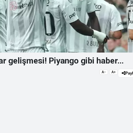
r gelişmesi! Piyango gibi haber…
A−
A+
Pay