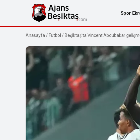
Spor Ekr
Anasayfa
/
Futbol
/
Beşiktaş’ta Vincent Aboubakar gelişme