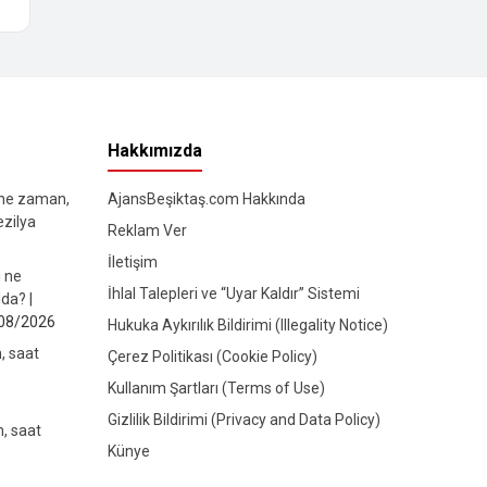
Hakkımızda
 ne zaman,
AjansBeşiktaş.com Hakkında
ezilya
Reklam Ver
İletişim
ı ne
İhlal Talepleri ve “Uyar Kaldır” Sistemi
da? |
08/2026
Hukuka Aykırılık Bildirimi (Illegality Notice)
, saat
Çerez Politikası (Cookie Policy)
Kullanım Şartları (Terms of Use)
Gizlilik Bildirimi (Privacy and Data Policy)
, saat
Künye