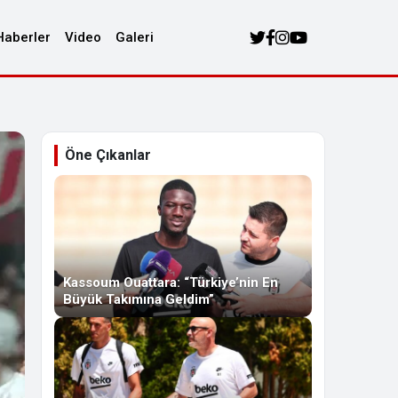
Haberler
Video
Galeri
Öne Çıkanlar
Kassoum Ouattara: “Türkiye’nin En
Büyük Takımına Geldim”