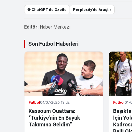
֎ ChatGPT ile Özetle
Perplexity’de Araştır
Editör:
Haber Merkezi
Son Futbol Haberleri
Futbol
04/07/2026 13:52
Futbol
01/0
Kassoum Ouattara:
Beşikta
“Türkiye’nin En Büyük
İçin Yo
Takımına Geldim”
Kadrosu
Belli Ol