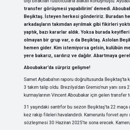
dışı bırakılan futbolcularla alakalı konuşmuştu. Aybab
transfer görüşmesi yapabilirim’ demedi. Aboubak
Beşiktaş. İsteyen herkesi göndeririz. Buradan h
arkadaşların takımdan ayrılmak gibi fikirleri yoktu
yaptık, bazı kararlar aldık. Yoksa burada keyifleri iy
olmayan bir grup var, o da Beşiktaş. Aslolan Beş
hemen gider. Kim istemiyorsa gelsin, kulübün men
yere bakarız, sarılırız ve dağılır. Abartmaya ger
Aboubakar’da sürpriz gelişme!
Samet Aybaba’nın raporu doğrultusunda Beşiktaş’ta ka
3 takım talip oldu. Brezilya’dan Gremio’nun yanı sıra 
kurmaylarının Vincent Aboubakar için gelen transfer tek
31 yaşındaki santrfor bu sezon Beşiktaş’ta 22 maça 
kez rakip fileleri havalandırdı. Kamerunlu forvet aynı 
sözleşmesi 30 Haziran 2025’te sona erecek. Kamerun