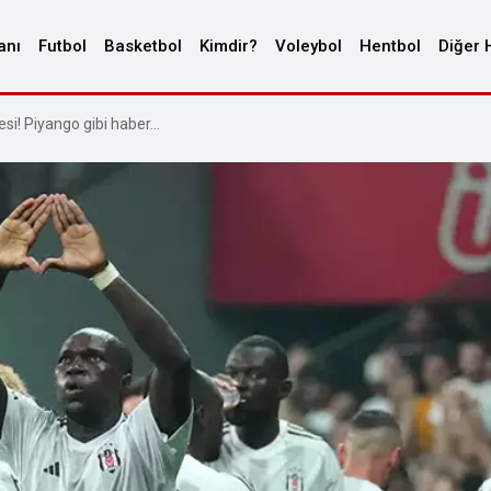
anı
Futbol
Basketbol
Kimdir?
Voleybol
Hentbol
Diğer 
si! Piyango gibi haber…