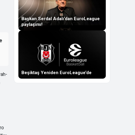
Başkan Serdal Adalı’dan EuroLeague
paylaşımı!
e
Beşiktaş Yeniden EuroLeague’de
yah-
n
ro