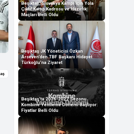
Beşiktaş, Slovakya Kampı İçin Yola
Çıktı! Kamp Kadrosu ve Hazırlık
Maçları Belli Oldu
Beşiktaş JK Yöneticisi Özkan
Arseven’den TBF Başkanı Hidayet
Türkoğlu’na Ziyaret
laş
Beşiktaş’ta 2026-2027 Sezonu
Kombine Yenileme Dönemi Başlıyor:
Fiyatlar Belli Oldu