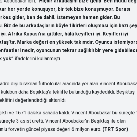
a, Aboubakar için,
“Hiçbir arkadaşım bize gelip ‘Ben mutlu deği
ar her yerde konuşuyor, bir tek bize konuşmuyor. Burası
erkes gider, ben de dahil. İstemeyen hemen gider. Bu
. Biz de bu arkadaşların böyle fikirleri oluşması için bazı şe
i. Afrika Kupası’na gittiler, hâlâ keyifleri iyi. Keyifleri iyi
iktaş’tır. Marka değeri en yüksek takımdır. Oyuncu istemiyor
faatleri nedir, oyuncunun tekrar sağlıklı bir yere gidebilec
ek yok”
ifadelerini kullanmıştı.
dro dışı bırakılan futbolcular arasında yer alan Vincent Aboubaka
2 kulübün daha Beşiktaş’a teklifte bulunduğu kaydedildi. Beşiktaş
lifini değerlendirdiği aktarıldı.
çıktı ve 1671 dakika sahada kaldı. Vincent Aboubakar bu süreçte
süreçte 3 asist üretti. Vincent Aboubakar’ın Beşiktaş ile olan
lu forvetin güncel piyasa değeri 6 milyon euro.
(TRT Spor)