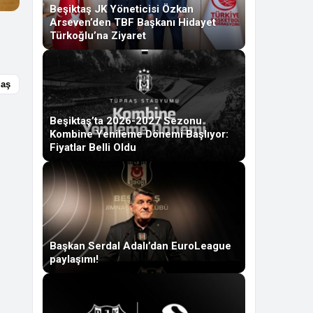
Beşiktaş JK Yöneticisi Özkan
Arseven’den TBF Başkanı Hidayet
Türkoğlu’na Ziyaret
laş
Beşiktaş’ta 2026-2027 Sezonu
Kombine Yenileme Dönemi Başlıyor:
Fiyatlar Belli Oldu
Başkan Serdal Adalı’dan EuroLeague
paylaşımı!