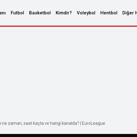
anı
Futbol
Basketbol
Kimdir?
Voleybol
Hentbol
Diğer 
ı ne zaman, saat kaçta ve hangi kanalda? | EuroLeague