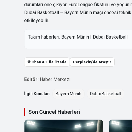
durumları öne çıkıyor. EuroLeague fikstürü ve yoğun m
Dubai Basketball – Bayern Münih maçı öncesi teknik d
etkileyebilir.
Takım haberleri:
Bayern Münih
|
Dubai Basketball
֎ ChatGPT ile Özetle
Perplexity’de Araştır
Editör:
Haber Merkezi
İlgili Konular:
Bayern Münih
Dubai Basketball
Son Güncel Haberleri