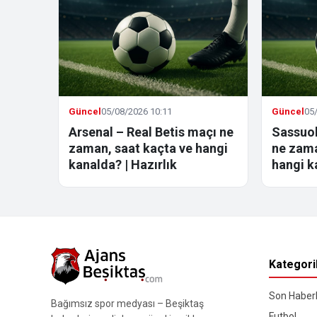
Güncel
05/08/2026 10:11
Güncel
05
Arsenal – Real Betis maçı ne
Sassuol
zaman, saat kaçta ve hangi
ne zama
kanalda? | Hazırlık
hangi k
Kategori
Son Haberl
Bağımsız spor medyası – Beşiktaş
Futbol