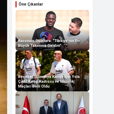
Öne Çıkanlar
Kassoum Ouattara: “Türkiye’nin En
Büyük Takımına Geldim”
Beşiktaş, Slovakya Kampı İçin Yola
Çıktı! Kamp Kadrosu ve Hazırlık
Maçları Belli Oldu