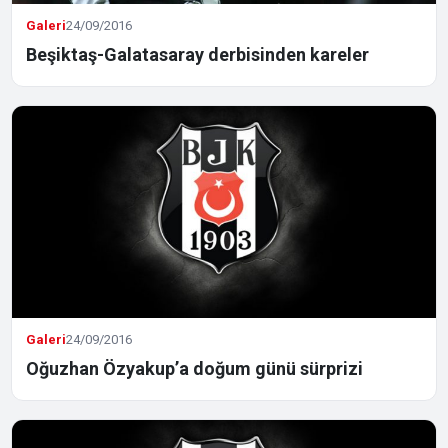
Galeri
24/09/2016
Beşiktaş-Galatasaray derbisinden kareler
Galeri
24/09/2016
Oğuzhan Özyakup’a doğum günü sürprizi