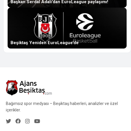
Başkan Serdal Adalı’dan EuroLeague paylaşımı!
Beşiktaş Yeniden EuroLeague’de
Bağımsız spor medyası – Beşiktaş haberleri, analizler ve özel
içerikler.