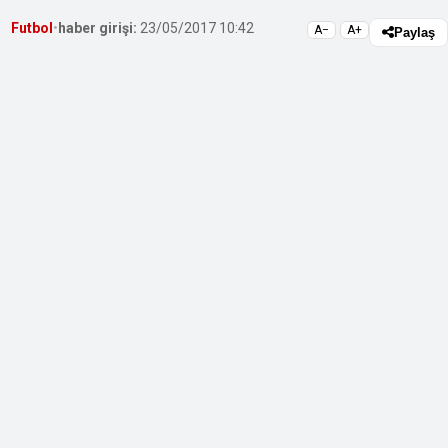
Futbol
•
haber girişi:
23/05/2017 10:42
A−
A+
Paylaş