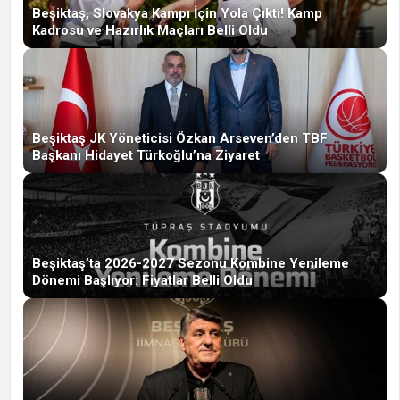
Beşiktaş, Slovakya Kampı İçin Yola Çıktı! Kamp
Kadrosu ve Hazırlık Maçları Belli Oldu
Beşiktaş JK Yöneticisi Özkan Arseven’den TBF
Başkanı Hidayet Türkoğlu’na Ziyaret
Beşiktaş’ta 2026-2027 Sezonu Kombine Yenileme
Dönemi Başlıyor: Fiyatlar Belli Oldu