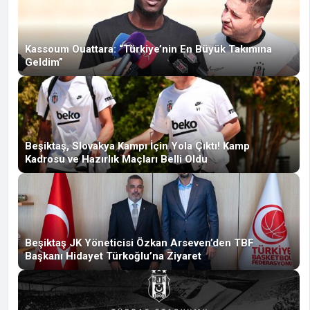
Kassoum Ouattara: “Türkiye’nin En Büyük Takımına
Geldim”
Beşiktaş, Slovakya Kampı İçin Yola Çıktı! Kamp
Kadrosu ve Hazırlık Maçları Belli Oldu
Beşiktaş JK Yöneticisi Özkan Arseven’den TBF
Başkanı Hidayet Türkoğlu’na Ziyaret