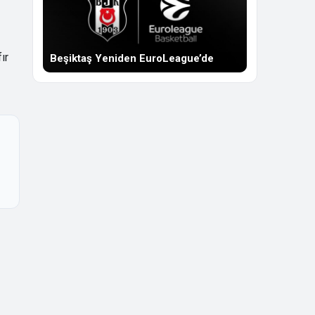
ır
Beşiktaş Yeniden EuroLeague’de