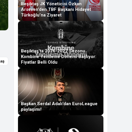
Beşiktaş JK Yöneticisi Özkan
Arseven’den TBF Başkanı Hidayet
Türkoğlu’na Ziyaret
Beşiktaş’ta 2026-2027 Sezonu
Kombine Yenileme Dönemi Başlıyor:
laş
Fiyatlar Belli Oldu
Başkan Serdal Adalı’dan EuroLeague
paylaşımı!