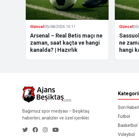
Güncel
05/08/2026 10:11
Güncel
05
Arsenal – Real Betis maçı ne
Sassuol
zaman, saat kaçta ve hangi
ne zama
kanalda? | Hazırlık
hangi k
Kategori
Son Haberl
Bağımsız spor medyası – Beşiktaş
Futbol
haberleri, analizler ve özel içerikler.
Basketbol
Voleybol