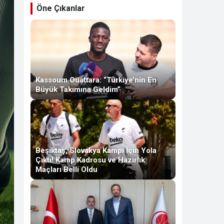
Öne Çıkanlar
Kassoum Ouattara: “Türkiye’nin En
Büyük Takımına Geldim”
Beşiktaş, Slovakya Kampı İçin Yola
Çıktı! Kamp Kadrosu ve Hazırlık
Maçları Belli Oldu