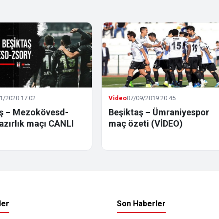
1/2020 17:02
Video
07/09/2019 20:45
aş – Mezokövesd-
Beşiktaş – Ümraniyespor
azırlık maçı CANLI
maç özeti (VİDEO)
ler
Son Haberler