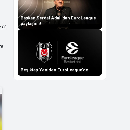
Başkan Serdal Adalı’dan EuroLeague
paylaşımı!
 el
ye
Beşiktaş Yeniden EuroLeague’de