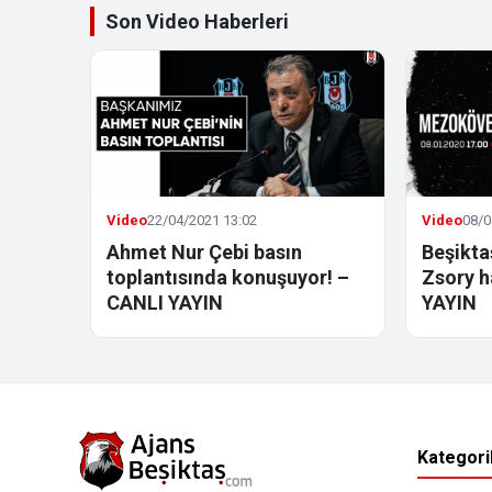
Son Video Haberleri
Video
22/04/2021 13:02
Video
08/0
Ahmet Nur Çebi basın
Beşikt
toplantısında konuşuyor! –
Zsory h
CANLI YAYIN
YAYIN
Kategori