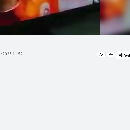
/2025 11:52
A−
A+
Pay