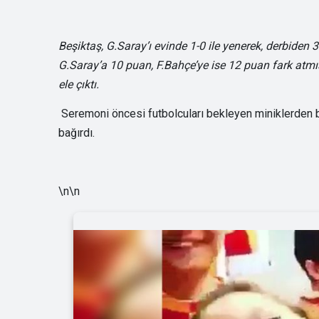
Beşiktaş, G.Saray’ı evinde 1-0 ile yenerek, derbiden 3
G.Saray’a 10 puan, F.Bahçe’ye ise 12 puan fark atmı
ele çıktı.
Seremoni öncesi futbolcuları bekleyen miniklerden bi
bağırdı.
\n\n