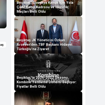
Beşiktaş, Slovakya Kampı İçin Yola
Çıktı! Kamp Kadrosu ve Hazırlık
Maçları Belli Oldu
Beşiktaş JK Yöneticisi Özkan
Arseven’den TBF Başkanı Hidayet
laş
Türkoğlu’na Ziyaret
Beşiktaş’ta 2026-2027 Sezonu
Kombine Yenileme Dönemi Başlıyor:
Fiyatlar Belli Oldu