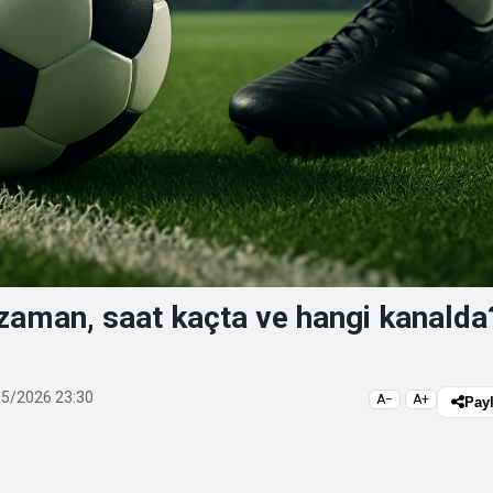
aman, saat kaçta ve hangi kanalda?
5/2026 23:30
A−
A+
Pay