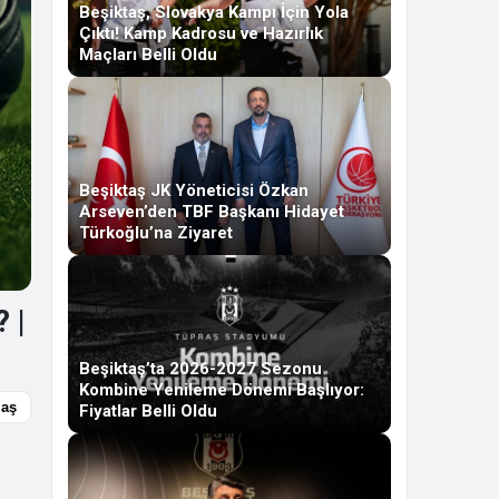
Beşiktaş, Slovakya Kampı İçin Yola
Çıktı! Kamp Kadrosu ve Hazırlık
Maçları Belli Oldu
Beşiktaş JK Yöneticisi Özkan
Arseven’den TBF Başkanı Hidayet
Türkoğlu’na Ziyaret
 |
Beşiktaş’ta 2026-2027 Sezonu
Kombine Yenileme Dönemi Başlıyor:
laş
Fiyatlar Belli Oldu