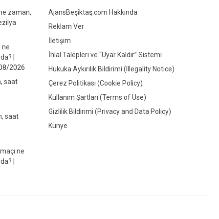
 ne zaman,
AjansBeşiktaş.com Hakkında
ezilya
Reklam Ver
İletişim
ı ne
İhlal Talepleri ve “Uyar Kaldır” Sistemi
da? |
08/2026
Hukuka Aykırılık Bildirimi (Illegality Notice)
, saat
Çerez Politikası (Cookie Policy)
Kullanım Şartları (Terms of Use)
Gizlilik Bildirimi (Privacy and Data Policy)
, saat
Künye
 maçı ne
da? |