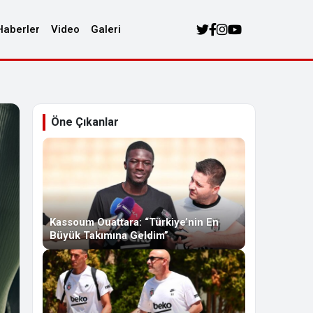
Haberler
Video
Galeri
Öne Çıkanlar
Kassoum Ouattara: “Türkiye’nin En
Büyük Takımına Geldim”