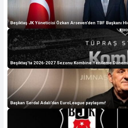
Beşiktaş JK Yöneticisi Özkan Arseven’den TBF Başkanı Hi
Beşiktaş’ta 2026-2027 Sezonu Kombine Yenileme Dönemi Ba
Başkan Serdal Adalı’dan EuroLeague paylaşımı!