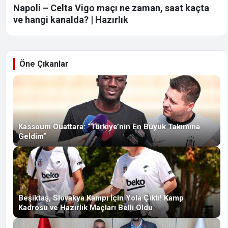
Napoli – Celta Vigo maçı ne zaman, saat kaçta
ve hangi kanalda? | Hazırlık
Öne Çıkanlar
Kassoum Ouattara: “Türkiye’nin En Büyük Takımına
Geldim”
Beşiktaş, Slovakya Kampı İçin Yola Çıktı! Kamp
Kadrosu ve Hazırlık Maçları Belli Oldu