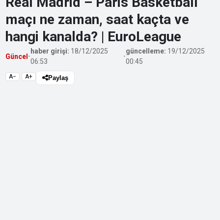
Real Madrid – Paris Basketball
maçı ne zaman, saat kaçta ve
hangi kanalda? | EuroLeague
haber girişi:
18/12/2025
güncelleme:
19/12/2025
Güncel
•
•
06:53
00:45
A−
A+
Paylaş