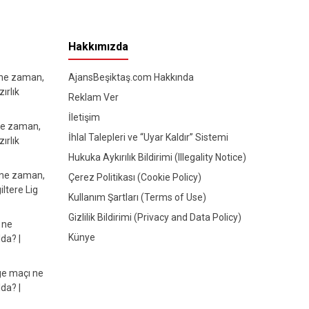
Hakkımızda
 ne zaman,
AjansBeşiktaş.com Hakkında
ırlık
Reklam Ver
İletişim
ne zaman,
İhlal Talepleri ve “Uyar Kaldır” Sistemi
ırlık
Hukuka Aykırılık Bildirimi (Illegality Notice)
 ne zaman,
Çerez Politikası (Cookie Policy)
iltere Lig
Kullanım Şartları (Terms of Use)
Gizlilik Bildirimi (Privacy and Data Policy)
 ne
Künye
da? |
e maçı ne
da? |