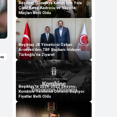
Beşiktaş, Slovakya Kampı İçin Yola
Çıktı! Kamp Kadrosu ve Hazırlık
Maçları Belli Oldu
Beşiktaş JK Yöneticisi Özkan
Arseven’den TBF Başkanı Hidayet
Türkoğlu’na Ziyaret
laş
Beşiktaş’ta 2026-2027 Sezonu
Kombine Yenileme Dönemi Başlıyor:
Fiyatlar Belli Oldu