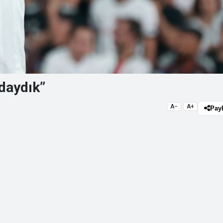
daydık”
A−
A+
Pay