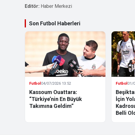
Editör:
Haber Merkezi
Son Futbol Haberleri
Futbol
04/07/2026 13:52
Futbol
01/0
Kassoum Ouattara:
Beşikta
“Türkiye’nin En Büyük
İçin Yo
Takımına Geldim”
Kadrosu
Belli Ol