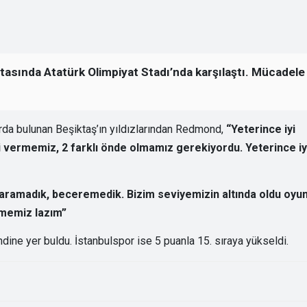
aftasında Atatürk Olimpiyat Stadı’nda karşılaştı. Mücadele
rda bulunan Beşiktaş’ın yıldızlarından Redmond,
“Yeterince iyi
ni vermemiz, 2 farklı önde olmamız gerekiyordu. Yeterince iy
şaramadık, beceremedik. Bizim seviyemizin altında oldu oyun
ltmemiz lazım”
ine yer buldu. İstanbulspor ise 5 puanla 15. sıraya yükseldi.