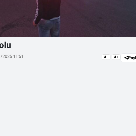
olu
/2025 11:51
A−
A+
Pay