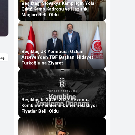
Beşiktaş, Slovakya Kampı İçin Yola
Çıktı! Kamp Kadrosu ve Hazırlık
Maçları Belli Oldu
Beşiktaş JK Yöneticisi Özkan
Arseven’den TBF Başkanı Hidayet
laş
Türkoğlu’na Ziyaret
Beşiktaş’ta 2026-2027 Sezonu
Kombine Yenileme Dönemi Başlıyor:
Fiyatlar Belli Oldu