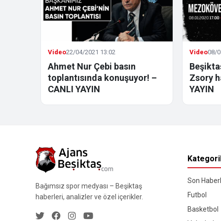
Video
22/04/2021 13:02
Video
08/0
Ahmet Nur Çebi basın
Beşikt
toplantısında konuşuyor! –
Zsory h
CANLI YAYIN
YAYIN
Kategori
Son Haberl
Bağımsız spor medyası – Beşiktaş
Futbol
haberleri, analizler ve özel içerikler.
Basketbol