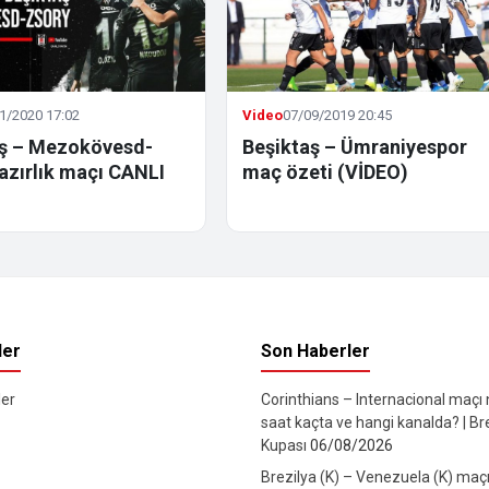
1/2020 17:02
Video
07/09/2019 20:45
aş – Mezokövesd-
Beşiktaş – Ümraniyespor
azırlık maçı CANLI
maç özeti (VİDEO)
ler
Son Haberler
er
Corinthians – Internacional maçı
saat kaçta ve hangi kanalda? | Br
Kupası
06/08/2026
Brezilya (K) – Venezuela (K) maç