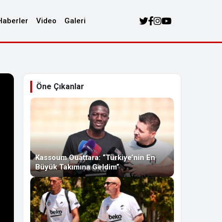
Haberler
Video
Galeri
Öne Çıkanlar
Kassoum Ouattara: “Türkiye’nin En
Büyük Takımına Geldim”