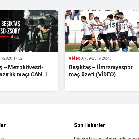
1/2020 17:02
Video
07/09/2019 20:45
aş – Mezokövesd-
Beşiktaş – Ümraniyespor
azırlık maçı CANLI
maç özeti (VİDEO)
ler
Son Haberler