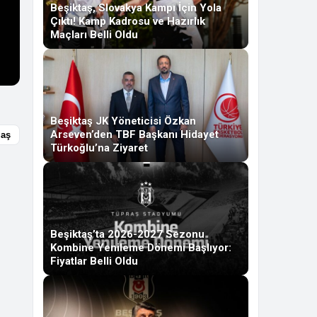
Beşiktaş, Slovakya Kampı İçin Yola
Çıktı! Kamp Kadrosu ve Hazırlık
Maçları Belli Oldu
Beşiktaş JK Yöneticisi Özkan
Arseven’den TBF Başkanı Hidayet
laş
Türkoğlu’na Ziyaret
Beşiktaş’ta 2026-2027 Sezonu
Kombine Yenileme Dönemi Başlıyor:
Fiyatlar Belli Oldu