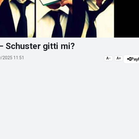
– Schuster gitti mi?
/2025 11:51
A−
A+
Pay