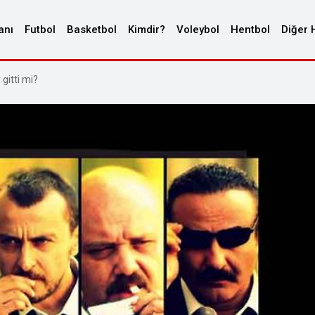
anı
Futbol
Basketbol
Kimdir?
Voleybol
Hentbol
Diğer 
gitti mi?