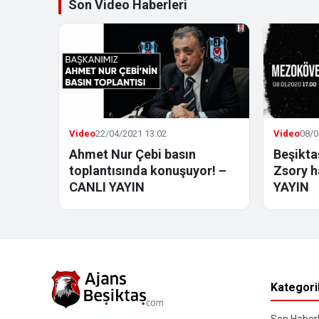
Son Video Haberleri
Video
22/04/2021 13:02
Video
08/0
Ahmet Nur Çebi basın
Beşikt
toplantısında konuşuyor! –
Zsory h
CANLI YAYIN
YAYIN
Kategori